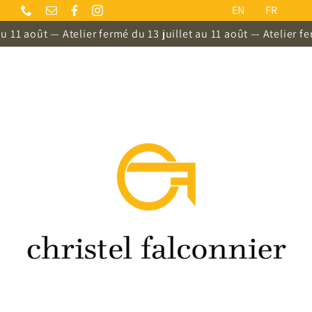
Passer
EN
FR
au
 11 août — Atelier fermé du 13 juillet au 11 août — Atelier fer
contenu