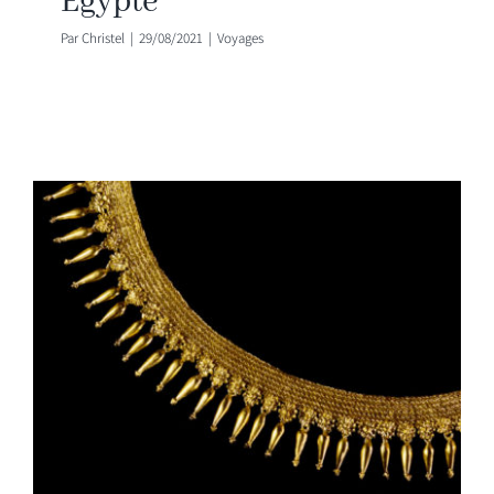
Égypte
Par
Christel
|
29/08/2021
|
Voyages