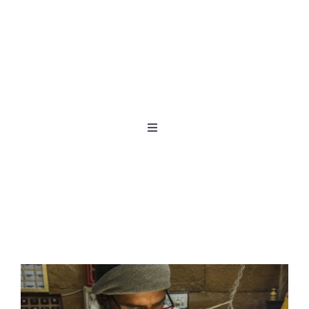
Activer/Désactiver
la
navigation
ACCUEIL
CRÉATIONS
BIOGRAPHIE
NORD~SUD