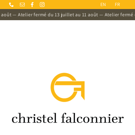
Passer
EN
FR
au
oût — Atelier fermé du 13 juillet au 11 août — Atelier fermé du 
contenu