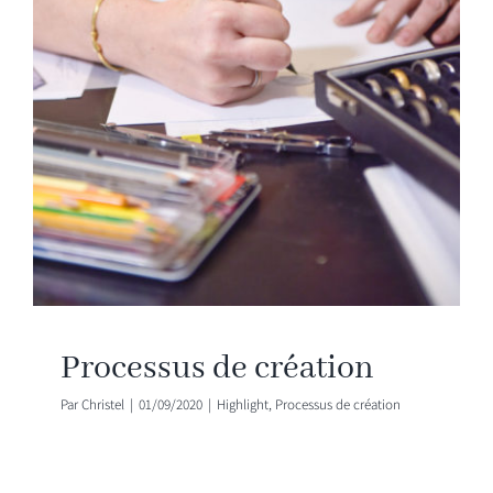
Processus de création
Par
Christel
|
01/09/2020
|
Highlight
,
Processus de création