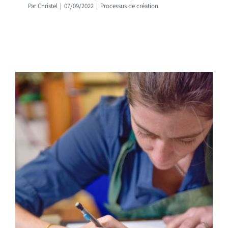
Par
Christel
|
07/09/2022
|
Processus de création