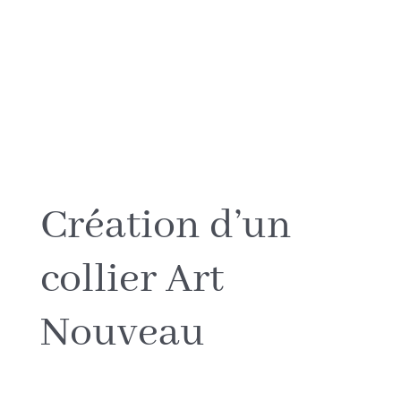
CRÉATIONS
BIOGRAPHIE
NORD~SUD
Processus de création
JOURNAL
Création d’un
MÉDIAS
collier Art
Nouveau
CONTACT