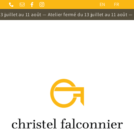
Passer
EN
FR
au
uillet au 11 août — Atelier fermé du 13 juillet au 11 août —
Ate
contenu