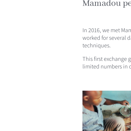
Mamadou perp
In 2016, we met Mam
worked for several d
techniques.
This first exchange 
limited numbers in 