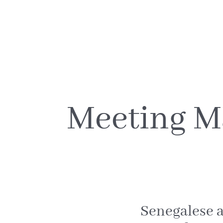
Collaboration Nord-Sud
Meeting 
Senegalese ar