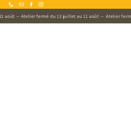
Skip
to
 Atelier fermé du 13 juillet au 11 août —
Atelier fermé du 13 j
content