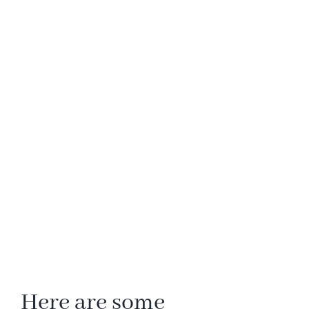
BIOGRAPHY
NORTH~SOUTH
JOURNAL
MEDIA
CONTACT
Here are some