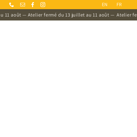
Skip
EN
FR
to
oût — Atelier fermé du 13 juillet au 11 août —
Atelier fermé du 
content