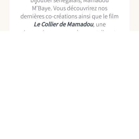
M’Baye. Vous découvrirez nos
dernières co-créations ainsi que le film
Le Collier de Mamadou
, une
immersion au cœur de son atelier et
une belle aventure humaine.
Les projections auront lieu lors les
portes ouvertes à
40 Avenue de Rumine, 1005 Lausanne
Vendredi 11 septembre /
à 17h et 19h
Samedi 12 septembre
/ à 11h, 14h et
16h