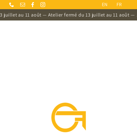
Passer
EN
FR
au
juillet au 11 août — Atelier fermé du 13 juillet au 11 août —
At
contenu