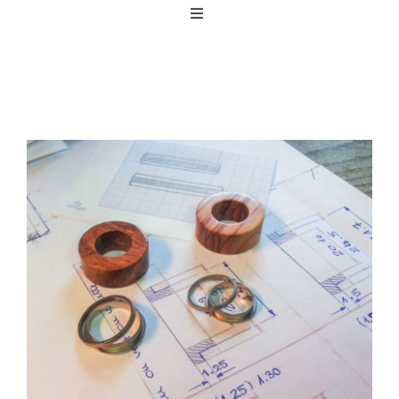
Activate/Deactivate
navigation
HOME
CREATIONS
BIOGRAPHY
NORTH~SOUTH
JOURNAL
MEDIA