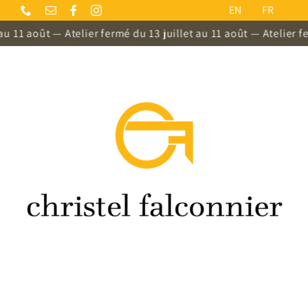
Skip
EN
FR
to
au 11 août — Atelier fermé du 13 juillet au 11 août — Atelier fe
content